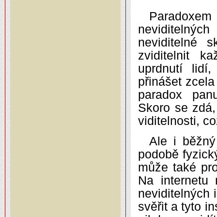
Paradoxem
neviditelnýc
neviditelné 
zviditelnit 
uprdnutí lidí
přinášet zcela
paradox panuj
Skoro se zdá, 
viditelnosti, 
Ale i běžný
podobě fyzick
může také pro
Na internetu 
neviditelných i
svěřit a tyto i