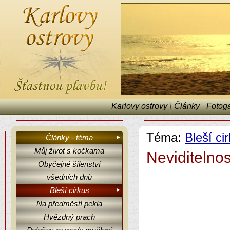
Karlovy ostrovy
Články
Fotoga
Téma:
Bleší ci
Články - téma
Můj život s kočkama
Neviditelno
Obyčejné šílenství
Karlovy ostrovy, články, fejetony, Bleší cirkus.
všedních dnů
Bleší cirkus
Na předměstí pekla
Hvězdný prach