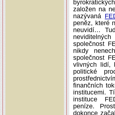
byrokratických 
založen na ne
nazývaná
FE
peněz, které 
neuvidí… Tud
neviditelnýc
společnost FE
nikdy nenech
společnost FE
vlivných lidí,
politické pr
prostřednictv
finančních to
institucemi. 
instituce FE
peníze. Pros
dokonce začal 