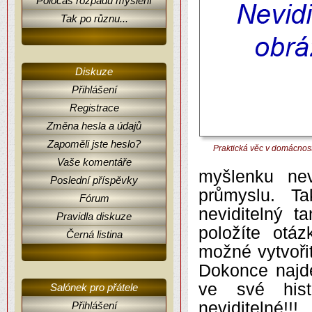
Poločas rozpadu myšlení
Tak po různu...
Diskuze
Přihlášení
Registrace
Změna hesla a údajů
Zapoměli jste heslo?
Praktická věc v domácnost
Vaše komentáře
myšlenku nev
Poslední příspěvky
průmyslu. T
Fórum
neviditelný 
Pravidla diskuze
položíte otá
Černá listina
možné vytvoři
Dokonce najde
ve své hist
Salónek pro přátele
neviditelné!!!
Přihlášení