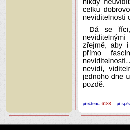
nikdy neuvidí
celku dobrovo
neviditelnost
Dá se říci
neviditelným
zřejmě, aby i
přímo fasci
neviditelnosti
nevidí, vidit
jednoho dne uv
pozdě.
přečteno:
6188
příspěv