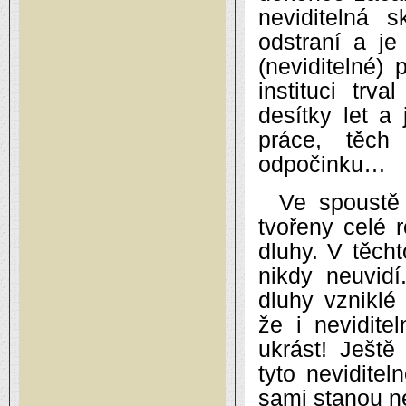
neviditelná 
odstraní a j
(neviditelné)
instituci trv
desítky let a
práce, těch
odpočinku…
Ve spoustě 
tvořeny celé r
dluhy. V těcht
nikdy neuvidí
dluhy vzniklé
že i nevidite
ukrást! Ještě 
tyto nevidite
sami stanou ne