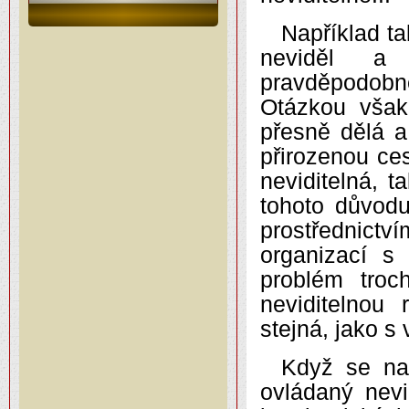
Například ta
neviděl a 
pravděpodobn
Otázkou však 
přesně dělá a
přirozenou ces
neviditelná, t
tohoto důvodu 
prostřednictv
organizací s
problém troc
neviditelnou 
stejná, jako 
Když se nad
ovládaný nevi