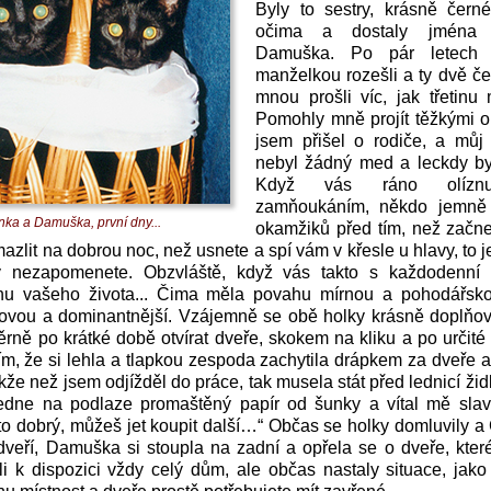
Byly to sestry, krásně čern
očima a dostaly jména
Damuška. Po pár letech
manželkou rozešli a ty dvě č
mnou prošli víc, jak třetinu
Pomohly mně projít těžkými o
jsem přišel o rodiče, a můj 
nebyl žádný med a leckdy byl
Když vás ráno olíznu
zamňoukáním, někdo jemně 
nka a Damuška, první dny...
okamžiků před tím, než začne
mazlit na dobrou noc, než usnete a spí vám v křesle u hlavy, to j
y nezapomenete. Obzvláště, když vás takto s každodenní p
tinu vašeho života... Čima měla povahu mírnou a pohodářs
dovou a dominantnější. Vzájemně se obě holky krásně doplňov
rně po krátké době otvírat dveře, skokem na kliku a po určité
tím, že si lehla a tlapkou zespoda zachytila drápkem za dveře a 
že než jsem odjížděl do práce, tak musela stát před lednicí židl
edne na podlaze promaštěný papír od šunky a vítal mě slavn
 to dobrý, můžeš jet koupit další…“ Občas se holky domluvily a
dveří, Damuška si stoupla na zadní a opřela se o dveře, které
i k dispozici vždy celý dům, ale občas nastaly situace, jak