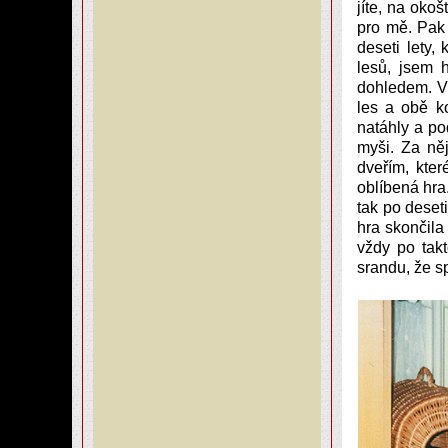
jíte, na oko
pro mě. Pak 
deseti lety
lesů, jsem 
dohledem. Vr
les a obě k
natáhly a po
myši. Za ně
dveřím, kter
oblíbená hra.
tak po deset
hra skončila
vždy po tak
srandu, že s