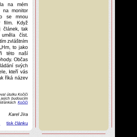
ela na mém
a na monitor
ebo se mnou
ý film. Když
 článek, tak
 uměla číst.
tím zvláštním
 „Hm, to jako
i této naší
pohody. Občas
ládání svých
le, kteří vás
ak říká název
val útulku Kočičí
 jejich budoucím
 stránkách
Kočičí
Karel Jíra
m
tisk článku