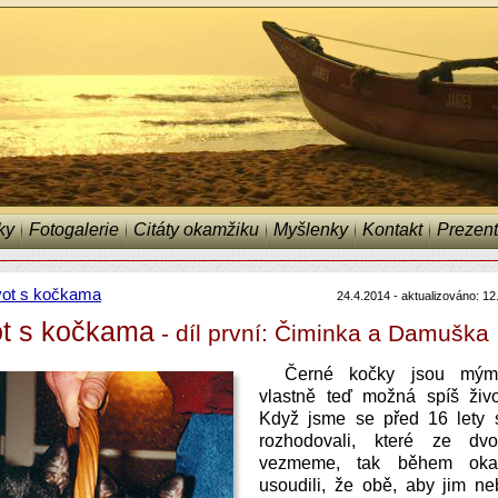
ky
Fotogalerie
Citáty okamžiku
Myšlenky
Kontakt
Prezent
vot s kočkama
24.4.2014 - aktualizováno: 12
ot s kočkama
- díl první: Čiminka a Damuška
Černé kočky jsou mý
vlastně teď možná spíš živ
Když jsme se před 16 lety
rozhodovali, které ze dv
vezmeme, tak během oka
usoudili, že obě, aby jim ne