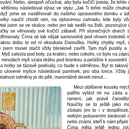
štování. Nebo, alespoň očuchat, aby byla kočičí jistota, že tohle
většinou následoval výraz ve stylu: „Jak Ti tohle může chutn
, když jsme se nastěhovali do našeho opraveného domku v údo
holky naučil chodit ven, na oplocenou zahradu, kde byly 
tal jsem se ve skalce, nebo jen tak seděl na židli, pozorujíce
očky se věnovaly své kočičí zábavě. Při slunečných dnech s
dřimovaly. Čima se tak nějak samovolně pod vlivem instinktů n
jakou dobu to od ní okoukala Damuška. Holky chytily myš, d
é jsem musel stačit vždy bleskově zavřít. Tam myš pustily a 
 Myš zalezla pod boty, za krabici, nebo cokoliv, co bylo na zápr
i minutách myš vzala dráhu pod brankou a pelášila k sousední
 a holky se tázavě podívaly, co bude s odměnou. Byl to takový
to ulovené myšce následoval pamlsek, pro oba lovce. Vždy j
platnost odměny je do pěti, maximálně deseti minut…
Mezi oblíbené kousky mýc
patřilo vylézt mi na záda a
rameni, jak pravé čaroděj
Naučily se to ještě jako m
zůstalo jim to i v dospělost
velkým pobavením sledovali 
nebo známí, kteří k nám přijel
Čima měla ještě jednu zvlá