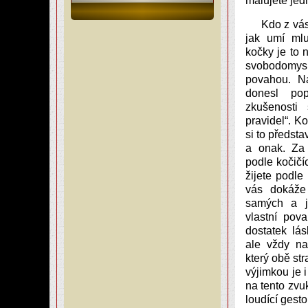
malujete jed
Kdo z vás
jak umí ml
kočky je to 
svobodomys
povahou. N
donesl po
zkušenosti
pravidel“. Ko
si to předsta
a onak. Za 
podle kočičí
žijete podle
vás dokáže
samých a j
vlastní pov
dostatek lás
ale vždy na
který obě st
výjimkou je 
na tento zvu
loudící gest