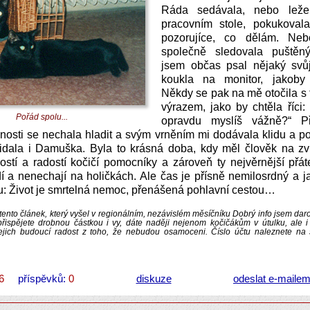
Ráda sedávala, nebo lež
pracovním stole, pokukoval
pozorujíce, co dělám. N
společně sledovala puštěn
jsem občas psal nějaký svůj
koukla na monitor, jakoby
Někdy se pak na mě otočila s 
výrazem, jako by chtěla říci:
Pořád spolu...
opravdu myslíš vážně?“ Př
nosti se nechala hladit a svým vrněním mi dodávala klidu a 
idala i Damuška. Byla to krásná doba, kdy měl člověk na zv
rostí a radostí kočičí pomocníky a zároveň ty nejvěrnější přáte
í a nenechají na holičkách. Ale čas je přísně nemilosrdný a j
u: Život je smrtelná nemoc, přenášená pohlavní cestou…
tento článek, který vyšel v regionálním, nezávislém měsíčníku Dobrý info jsem daro
řispějete drobnou částkou i vy, dáte naději nejenom kočičákům v útulku, ale i
jejich budoucí radost z toho, že nebudou osamoceni. Číslo účtu naleznete na
6
příspěvků:
0
diskuze
odeslat e-maile