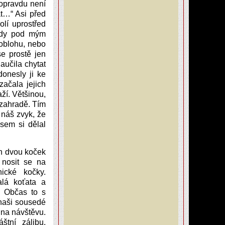
 opravdu není
at…“ Asi před
lí uprostřed
vždy pod mým
 oblohu, nebo
e prostě jen
aučila chytat
onesly ji ke
začala jejich
aží. Většinou,
 zahradě. Tím
 náš zvyk, že
sem si dělal
h dvou koček
 nosit se na
nické kočky.
alá koťata a
i. Občas to s
naši sousedé
i na návštěvu.
štní zálibu.