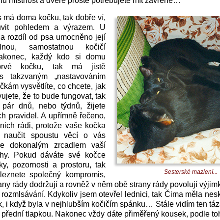
nu místnost a dveře prostě potřebujete mít zavřené…
 má doma kočku, tak dobře ví,
uvit pohledem a výrazem. U
na rozdíl od psa umocněno její
lnou, samostatnou kočičí
akonec, každý kdo si domu
prvé kočku, tak má jistě
 s takzvaným „nastavováním
čkám vysvětlíte, co chcete, jak
vujete, že to bude fungovat, tak
pár dnů, nebo týdnů, žijete
ch pravidel. A upřímně řečeno,
 nich rádi, protože vaše kočka
 naučit spoustu věcí o vás
e dokonalým zrcadlem vaší
ahy. Pokud dáváte své kočce
ky, pozornosti a prostoru, tak
Sesterské mazlení...
leznete společný kompromis,
rany rády dodržují a rovněž v něm obě strany rády povolují výj
i rozmlsávání. Kdykoliv jsem otevřel lednici, tak Čima měla nes
k, i když byla v nejhlubším kočičím spánku… Stále vidím ten tá
o přední tlapkou. Nakonec vždy dáte přiměřený kousek, podle to