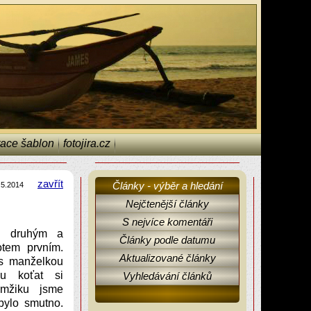
ace šablon
fotojira.cz
zavřít
Články - výběr a hledání
.5.2014
Nejčtenější články
S nejvíce komentáři
m druhým a
Články podle datumu
otem prvním.
Aktualizované články
 s manželkou
ou koťat si
Vyhledávání článků
mžiku jsme
bylo smutno.