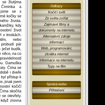
é se žlutýma
Odkazy
 Čiminka a
 jsme se s
Kočičí svět
erné kočky se
Ze světa zvířat
 mého života.
Zajimavé filmy a
kamžiky, kdy
osobní život
dokumenty na internetu
 v troskách.
Alternativní zdroje
tím, nebo
informací
probudí pár
Web, programování,
 ječet budík,
e něco, na co
zkrátka internet
ravidelností
Informace na internetu
kou. Damuška
Typy na film
aly. Čima se
 době i dveře
byl přístup k
e, jinak jsem
Správa webu
ostní kočičí
Přihlášení
 Čima skočila
 se otevřely.
o když zrovna