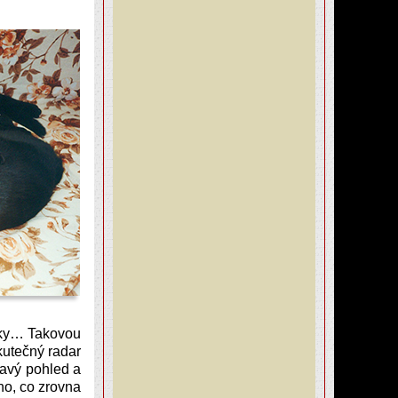
imky… Takovou
kutečný radar
zavý pohled a
ho, co zrovna