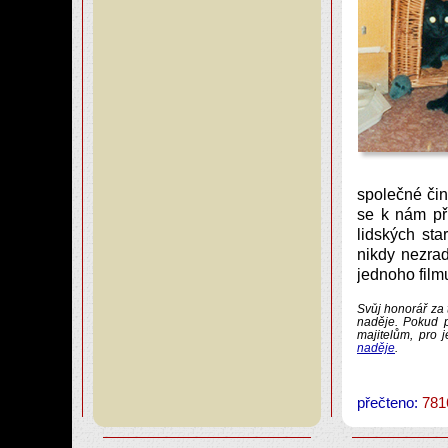
společné čin
se k nám př
lidských sta
nikdy nezrad
jednoho film
Svůj honorář za 
naděje. Pokud p
majitelům, pro 
naděje
.
přečteno:
781