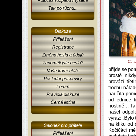
Poločas rozpadu myšlení
Tak po různu...
Diskuze
Přihlášení
Registrace
Změna hesla a údajů
Čimi
Zapoměli jste heslo?
přijde se po
Vaše komentáře
prostě nikd
Poslední příspěvky
provází tře
Fórum
trochu nála
naučila pomě
Pravidla diskuze
od lednice, 
Černá listina
hostině… Tak
našel odpol
výraz: „Bylo
na kliku od 
Salónek pro přátele
Kočičáci měl
Přihlášení