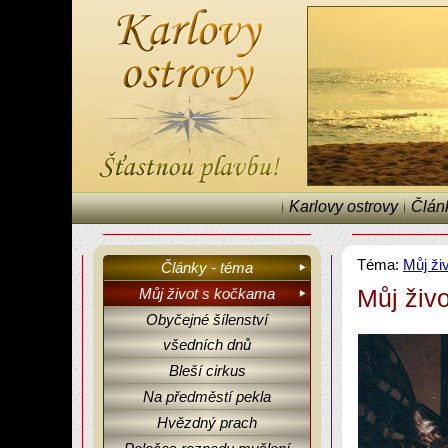
Karlovy ostrovy
Člán
Téma:
Můj ži
Články - téma
Můj živ
Můj život s kočkama
Obyčejné šílenství
Karlovy ostrovy, články, fejetony, Můj život s kočkama.
všedních dnů
Bleší cirkus
Na předměstí pekla
Hvězdný prach